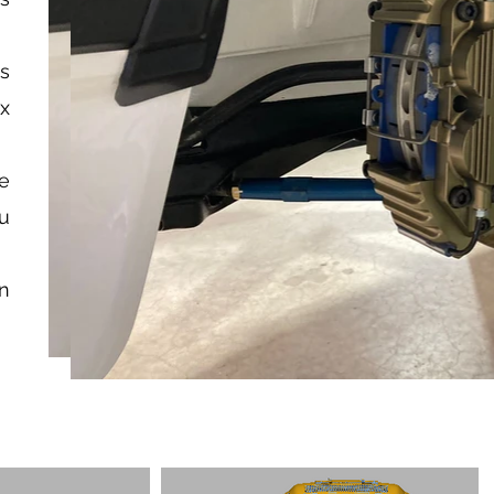
es
ix
e
u
n