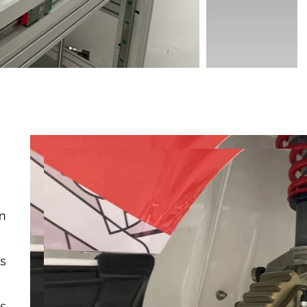
n
s
s